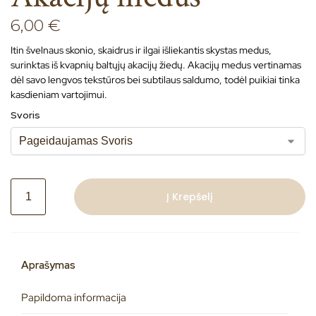
6,00
€
Itin švelnaus skonio, skaidrus ir ilgai išliekantis skystas medus,
surinktas iš kvapnių baltųjų akacijų žiedų. Akacijų medus vertinamas
dėl savo lengvos tekstūros bei subtilaus saldumo, todėl puikiai tinka
kasdieniam vartojimui.
Svoris
Į Krepšelį
A
l
t
Aprašymas
e
r
Papildoma informacija
n