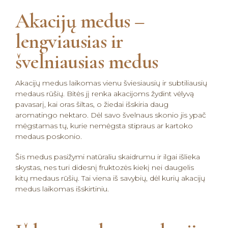
a
t
Akacijų medus –
i
v
lengviausias ir
e
švelniausias medus
:
Akacijų medus laikomas vienu šviesiausių ir subtiliausių
medaus rūšių. Bitės jį renka akacijoms žydint vėlyvą
pavasarį, kai oras šiltas, o žiedai išskiria daug
aromatingo nektaro. Dėl savo švelnaus skonio jis ypač
mėgstamas tų, kurie nemėgsta stipraus ar kartoko
medaus poskonio.
Šis medus pasižymi natūraliu skaidrumu ir ilgai išlieka
skystas, nes turi didesnį fruktozės kiekį nei daugelis
kitų medaus rūšių. Tai viena iš savybių, dėl kurių akacijų
medus laikomas išskirtiniu.