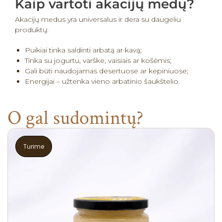
Kaip vartoti akacijų medų?
Akacijų medus yra universalus ir dera su daugeliu
produktų:
Puikiai tinka saldinti arbatą ar kavą;
Tinka su jogurtu, varške, vaisiais ar košėmis;
Gali būti naudojamas desertuose ar kepiniuose;
Energijai – užtenka vieno arbatinio šaukštelio.
O gal sudomintų?
Turime