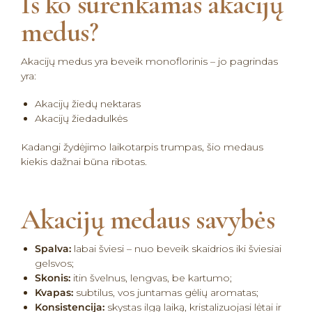
Iš ko surenkamas akacijų
medus?
Akacijų medus yra beveik monoflorinis – jo pagrindas
yra:
Akacijų žiedų nektaras
Akacijų žiedadulkės
Kadangi žydėjimo laikotarpis trumpas, šio medaus
kiekis dažnai būna ribotas.
Akacijų medaus savybės
Spalva:
labai šviesi – nuo beveik skaidrios iki šviesiai
gelsvos;
Skonis:
itin švelnus, lengvas, be kartumo;
Kvapas:
subtilus, vos juntamas gėlių aromatas;
Konsistencija:
skystas ilgą laiką, kristalizuojasi lėtai ir