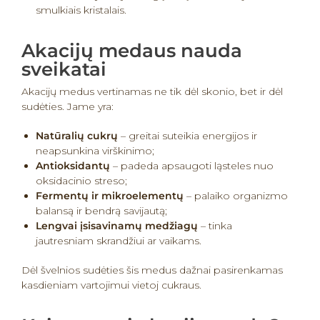
smulkiais kristalais.
Akacijų medaus nauda
sveikatai
Akacijų medus vertinamas ne tik dėl skonio, bet ir dėl
sudėties. Jame yra:
Natūralių cukrų
– greitai suteikia energijos ir
neapsunkina virškinimo;
Antioksidantų
– padeda apsaugoti ląsteles nuo
oksidacinio streso;
Fermentų ir mikroelementų
– palaiko organizmo
balansą ir bendrą savijautą;
Lengvai įsisavinamų medžiagų
– tinka
jautresniam skrandžiui ar vaikams.
Dėl švelnios sudėties šis medus dažnai pasirenkamas
kasdieniam vartojimui vietoj cukraus.