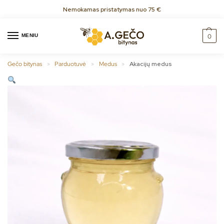
Nemokamas pristatymas nuo 75 €
MENIU
0
Gečo bitynas
Parduotuvė
Medus
Akacijų medus
»
»
»