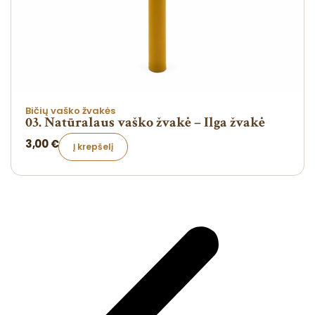
Bičių vaško žvakės
03. Natūralaus vaško žvakė – Ilga žvakė
3,00
€
Į krepšelį
A
l
t
e
r
n
a
t
i
v