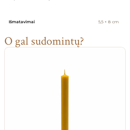
a
t
i
Išmatavimai
5,5 × 8 cm
v
e
:
O gal sudomintų?