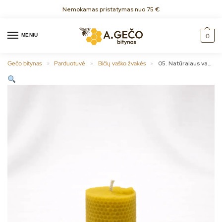
Nemokamas pristatymas nuo 75 €
MENIU
0
Gečo bitynas
Parduotuvė
Bičių vaško žvakės
05. Natūralaus vaško žvakė – Korio įspaudai
»
»
»