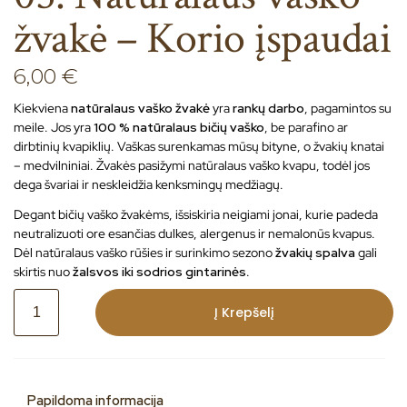
žvakė – Korio įspaudai
6,00
€
Kiekviena
natūralaus vaško žvakė
yra
rankų darbo
, pagamintos su
meile. Jos yra
100 % natūralaus bičių vaško
, be parafino ar
dirbtinių kvapiklių. Vaškas surenkamas mūsų bityne, o žvakių knatai
– medvilniniai. Žvakės pasižymi natūralaus vaško kvapu, todėl jos
dega švariai ir neskleidžia kenksmingų medžiagų.
Degant bičių vaško žvakėms, išsiskiria neigiami jonai, kurie padeda
neutralizuoti ore esančias dulkes, alergenus ir nemalonūs kvapus.
Dėl natūralaus vaško rūšies ir surinkimo sezono
žvakių spalva
gali
skirtis nuo
žalsvos iki sodrios gintarinės
.
A
Į Krepšelį
l
t
e
r
n
Papildoma informacija